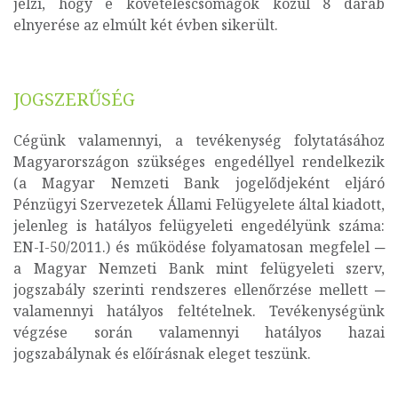
jelzi, hogy e követeléscsomagok közül 8 darab
elnyerése az elmúlt két évben sikerült.
JOGSZERŰSÉG
Cégünk valamennyi, a tevékenység folytatásához
Magyarországon szükséges engedéllyel rendelkezik
(a Magyar Nemzeti Bank jogelődjeként eljáró
Pénzügyi Szervezetek Állami Felügyelete által kiadott,
jelenleg is hatályos felügyeleti engedélyünk száma:
EN-I-50/2011.) és működése folyamatosan megfelel ─
a Magyar Nemzeti Bank mint felügyeleti szerv,
jogszabály szerinti rendszeres ellenőrzése mellett ─
valamennyi hatályos feltételnek. Tevékenységünk
végzése során valamennyi hatályos hazai
jogszabálynak és előírásnak eleget teszünk.