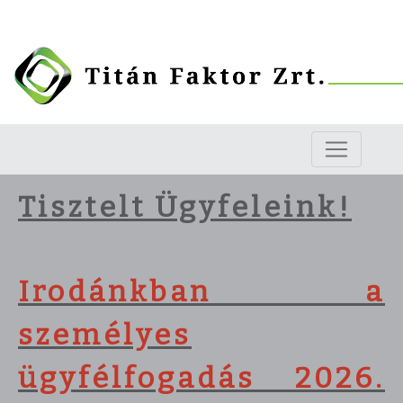
Tisztelt Ügyfeleink!
Irodánkban a
személyes
ügyfélfogadás 2026.